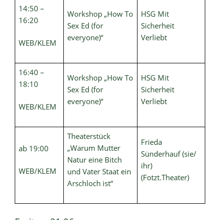
14:50 –
Workshop „How To
HSG Mit
16:20
Sex Ed (for
Sicherheit
everyone)“
Verliebt
WEB/KLEM
16:40 –
Workshop „How To
HSG Mit
18:10
Sex Ed (for
Sicherheit
everyone)“
Verliebt
WEB/KLEM
Theaterstück
Frieda
„Warum Mutter
ab 19:00
Sünderhauf (sie/
Natur eine Bitch
ihr)
WEB/KLEM
und Vater Staat ein
(Fotzt.Theater)
Arschloch ist“