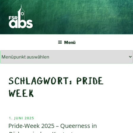
Zum
Inhalt
springen
FSR ABS
Studierendenvertretung allgemeinbildendes Lehramt TU Dresden
Menü
SCHLAGWORT:
PRIDE
WEEK
VERÖFFENTLICHT
1. JUNI 2025
AM
Pride-Week 2025 – Queerness in