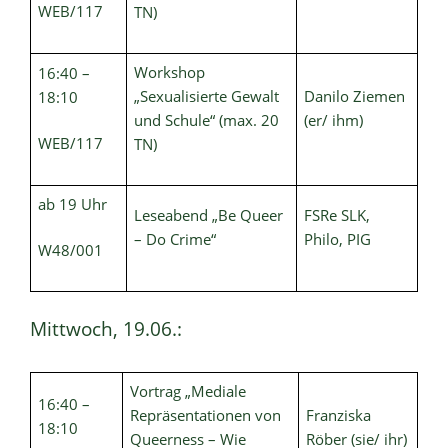
WEB/117
TN)
Workshop
16:40 –
„Sexualisierte Gewalt
Danilo Ziemen
18:10
und Schule“ (max. 20
(er/ ihm)
WEB/117
TN)
ab 19 Uhr
Leseabend „Be Queer
FSRe SLK,
– Do Crime“
Philo, PIG
W48/001
Mittwoch, 19.06.:
Vortrag „Mediale
16:40 –
Repräsentationen von
Franziska
18:10
Queerness – Wie
Röber (sie/ ihr)