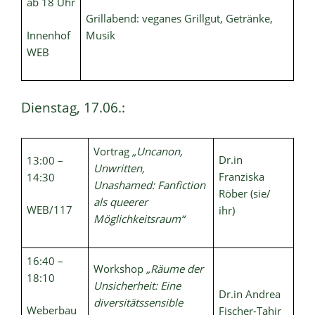
ab 18 Uhr
Grillabend: veganes Grillgut, Getränke,
Innenhof
Musik
WEB
Dienstag, 17.06.:
Vortrag
„Uncanon,
Dr.in
13:00 –
Unwritten,
Franziska
14:30
Unashamed: Fanfiction
Röber (sie/
als queerer
WEB/117
ihr)
Möglichkeitsraum“
16:40 –
Workshop
„Räume der
18:10
Unsicherheit: Eine
Dr.in Andrea
diversitätssensible
Weberbau
Fischer-Tahir