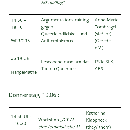
Schulalltag“
Argumentationstraining
Anne-Marie
14:50 –
gegen
Tombrägel
18:10
Queerfeindlichkeit und
(sie/ ihr)
WEB/235
Antifeminismus
(Gerede
e.V.)
ab 19 Uhr
Leseabend rund um das
FSRe SLK,
Thema Queerness
ABS
HängeMathe
Donnerstag, 19.06.:
Katharina
14:50 Uhr
Workshop
„DIY AI –
Klappheck
– 16:20
eine feministische AI
(they/ them)