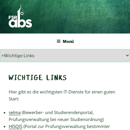
Zum
Inhalt
springen
FSR ABS
Studierendenvertretung allgemeinbildendes Lehramt TU Dresden
Menü
WICHTIGE LINKS
Hier gibt es die wichtigsten IT-Dienste für einen guten
Start:
selma
(Bewerber- und Studierendenportal,
Prüfungsverwaltung bei neuer Studienordnung)
HISQIS
(Portal zur Prüfungsverwaltung bestimmter